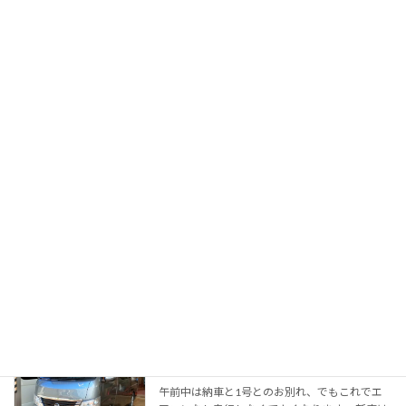
しいのかな、 昨日も今日も風の気配は無く、海
の家で昼ごはんを食べて弥彦山観光。 佐渡が
[…]
続きを読む
第四日目
2023年8月2日
手に入ったって？何が？ ん？正面の升席チケッ
ト！？ 37℃って嘘でしょってくらい暑いけど、
その暑さを乗り越えて国内最大級の花火を見る
ことが出来ました。 地元の小さい1000発くら
いの花火は目の前で上げて、頭の真上で弾ける
[…]
続きを読む
第三日目 納車
2023年8月1日
午前中は納車と1号とのお別れ、でもこれでエ