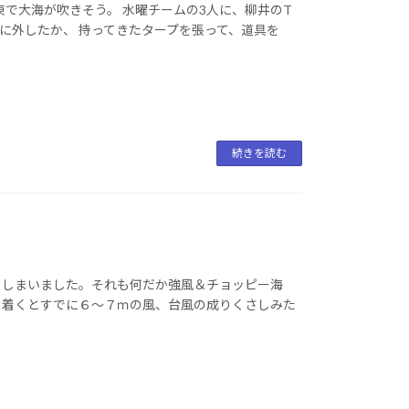
で大海が吹きそう。 水曜チームの3人に、柳井のT
に外したか、 持ってきたタープを張って、道具を
続きを読む
てしまいました。それも何だか強風＆チョッピー海
。着くとすでに６～７ｍの風、台風の成りくさしみた