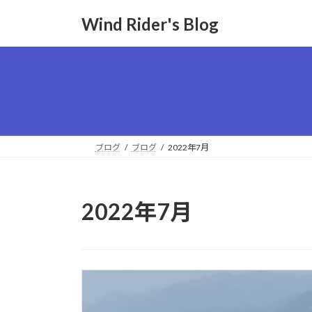
コ
ナ
Wind Rider's Blog
ン
ビ
テ
ゲ
ン
ー
ツ
シ
へ
ョ
ス
ン
キ
に
ッ
移
ブログ
ブログ
2022年7月
プ
動
2022年7月